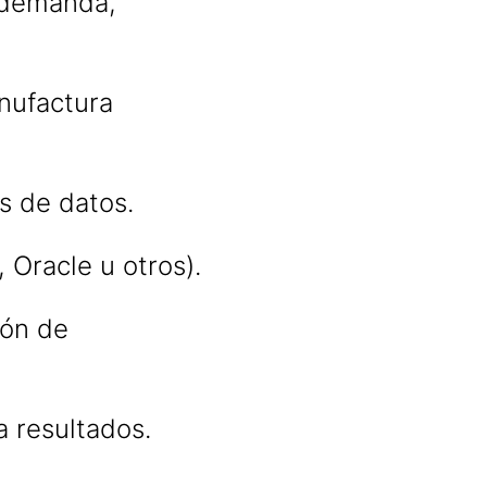
 demanda,
anufactura
s de datos.
 Oracle u otros).
ión de
a resultados.