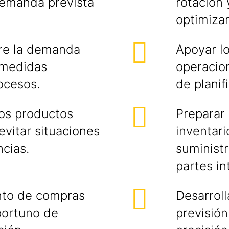
demanda prevista
rotación 
optimizar
tre la demanda
Apoyar lo
o medidas
operacion
ocesos.
de planif
los productos
Preparar
evitar situaciones
inventar
cias.
suministr
partes in
nto de compras
Desarroll
oportuno de
previsió