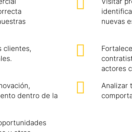
rcial
Visitar p
orrecta
identific
nuestras
nuevas e
 clientes,
Fortalece
les.
contratis
actores c
nnovación,
Analizar
iento dentro de la
comporta
 oportunidades