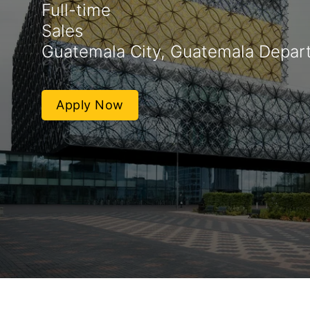
Full-time
Sales
Guatemala City, Guatemala Depar
Apply Now