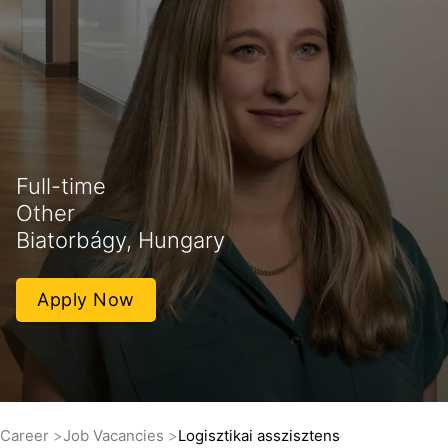
Full-time
Other
Biatorbágy, Hungary
Apply Now
Career
Job Vacancies
Logisztikai asszisztens