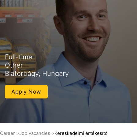
Full-time
Other
Biatorbágy, Hungary
Apply Now
Career
Job Vacancies
Kereskedelmi értékesítő