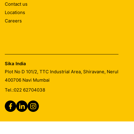
Contact us
Locations
Careers
Sika India
Plot No D 101/2, TTC Industrial Area, Shiravane, Nerul
400706
Navi Mumbai
Tel.:
022 62704038
Legal Notice
Imprint
General Terms & Conditions of Sales