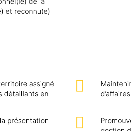
onnel(le) de la
) et reconnu(e)
erritoire assigné
Maintenir
s détaillants en
d’affaires
la présentation
Promouvoi
gestion d