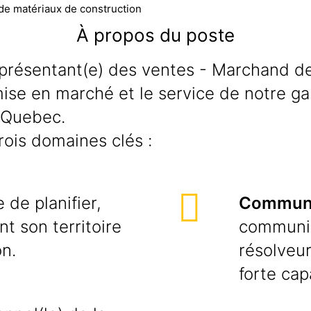
de matériaux de construction
À propos du poste
présentant(e) des ventes - Marchand d
 mise en marché et le service de notre 
u Quebec.
ois domaines clés :
 de planifier,
Communic
t son territoire
communica
n.
résolveu
forte cap