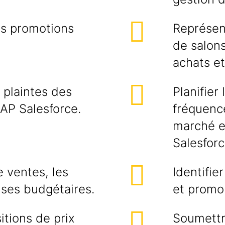
es promotions
Représent
de salon
achats et
 plaintes des
Planifier
AP Salesforce.
fréquence
marché et
Salesforc
 ventes, les
Identifie
nses budgétaires.
et promou
itions de prix
Soumettr