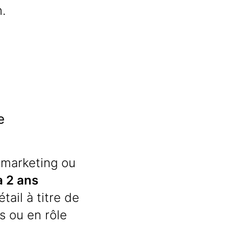
.
e
, marketing ou
à 2 ans
ail à titre de
s ou en rôle