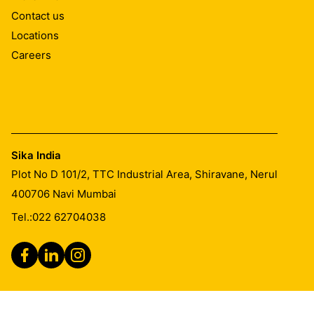
Contact us
Locations
Careers
Sika India
Plot No D 101/2, TTC Industrial Area, Shiravane, Nerul
400706
Navi Mumbai
Tel.:
022 62704038
Legal Notice
Imprint
General Terms & Conditions of Sales